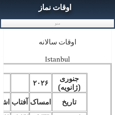
اوقات نماز
منو
اوقات سالانه
Istanbul
جنوری
۲۰۲۶
(ژانویه)
تاریخ
امساک
آفتاب
اشر