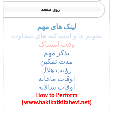
روی صفحه
لینک های مهم
تقویم ها و امساکیه های متفاوت
وقت امساک
تذکر مهم
مدت تمکين
رؤﻳﺖ ﻫﻼل
اوقات ماهانه
اوقات سالانه
How to Perform
(www.hakikatkitabevi.net)