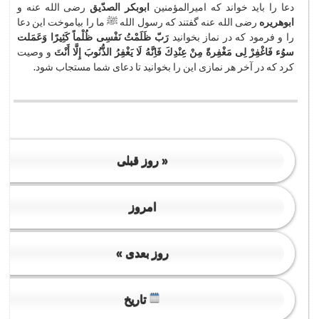
دعا را باید خواند كه امیرالمؤمنین
ابوبكر الصدّیق
رضی الله عنه و
ابوهریره
رضی الله عنه گفتند كه رسول الله ﷺ ما را بیاموخت این دعا
را و فرمود كه در نماز بخوانید
رَبّ ظَلَمْتُ نَفْسِی ظُلْماً كَثِیرًا وَعَمَلت
سوُء فَاغْفِرْ لِی مَغْفِرةً مِنْ عِنْدِكَ فَاِنَّهُ لَا یَغْفِرُ الذُّنُوبَ إِلَّا أَنْتَ
و وصیت
كرد كه در آخر هر نمازی این را بخوانید تا دعای شما مستجاب شود.
« روز قبلی
امروز
روز بعدی »
تاریخ