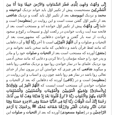
إِنِّی وَجَّهْتُ وَجْهِیَ لِلَّذِی فَطَرَ السَّمَاوَاتِ وَالاَرْضَ حَنِیفًا وَمَا أَنَا مِنَ
الْمُشْرِكِینَ
مستحبست پیش از تكبیر اوّل باید خواند نزدیک
ابوحنیفه
و
محمد
و نزدیک
ابویوسف
بعد از تكبیر اوّل باید گفت و نزدیک
شافعی
بعد از تكبیر اوّل گفتن سنت است و این روایت در (
منظومه
) است و
علما
إِنِّی وَجَّهْتُ
پیش از تكبیر اوّل خوانده اند و مستحب است بعد از
فاتحه سه آیت زیادت خواندن در ركعت اول و تسبیحات ركوع و سجود
زیادت از سه بار گفتن و خواندن دعاهایی كه مشهورست بعد از
التحیات و صلوات و آن
اللّهُمّ اغْفِرْلِی
است تا آخر
رَبَّنَا آتِنَا
و آن دعاهایی
كه مانند لفظ قرآن باشد و دعاهایی كه مانند سخن باشد نخوانند و در
(
متفق
) آورده كه مستحب است بعد از
التحیات
و
صلوات
خود را و مادر
و پدر خود را و جمله مؤمنان را دعا كردن و دعایی كه مانند سخن آدمی
بود نزدیک علمای ما در نماز خواندن روا نبود و نزدیک شافعی روا باشد
و میگوید
شافعی
كه هر چیزی كه خواستن آن در بیرون نماز از خدای
تعالی روا باشد در نماز هم روا باشد چون زن و اسباب و این روایت در
(
منظومه
) است و در (
كافی
) آورده كه دعاهایی كه بعد از التحیات و
صلوات خواندن آن مستحب است اینست كه
اللّهُمّ اغْفِرْ لِی وَلِوَالِدَیَّ
[ولاُستاذِیَّ] وَلِجَمِیْعِ الْمُوْمِنِیْنَ وَالْمُوْمِنَاتِ وَالْمُسْلِمِیْنَ وَالْمُسْلِمَاتِ
الْاَحْیَاءِ مِنْهُمْ وَالْاَمْوَاتِ رَبَّنَا لاَ تُزِغْ قُلُوبَنَا بَعْدَ إِذْ هَدَیْتَنَا وَهَبْ لَنَا مِن لَّدُنكَ
رَحْمَةً إِنَّكَ أَنتَ الْوَهَّابُ رَبَّنَا آتِنَا فِی الدُّنْیَا حَسَنَةً وَفِی الاخِرَةِ حَسَنَةً وَقِنَا
عَذَابَ النَّارِ وَعَذابَ الْقَبْرِ وَارْزُقْنَا شَفَاعَة مُحَمَّد ﷺ بِرَحْمَتِکَ یَا أرْحَمَ
الرّاحِمیْن
و در (
صلوة مسعودی
) آورده كه بعد از
التحیات
و
صلوات
این