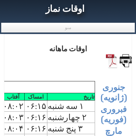
اوقات نماز
منو
اوقات ماهانه
جنوری
(ژانویه)
تاریخ
امساک
آفتاب
۱ سه شنبه
۰۶:۱۵
۰۸:۰۲
۶
فبروری
۲ چهارشنبه
۰۶:۱۶
۰۸:۰۳
۸
(فوریه)
۳ پنج شنبه
۰۶:۱۶
۰۸:۰۴
۹
مارچ